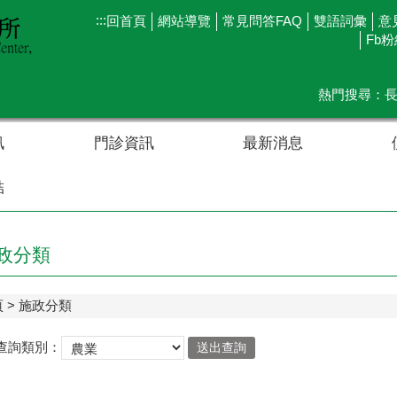
:::
回首頁
網站導覽
常見問答FAQ
雙語詞彙
意
Fb
熱門搜尋：
訊
門診資訊
最新消息
結
政分類
頁
施政分類
查詢類別：