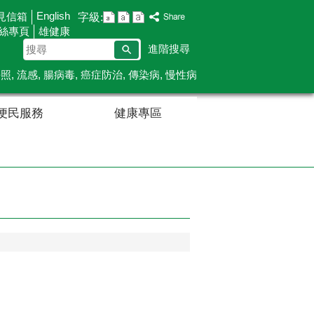
English
見信箱
字級:
粉絲專頁
雄健康
搜
進階搜尋
尋
長照
流感
腸病毒
癌症防治
傳染病
慢性病
便民服務
健康專區